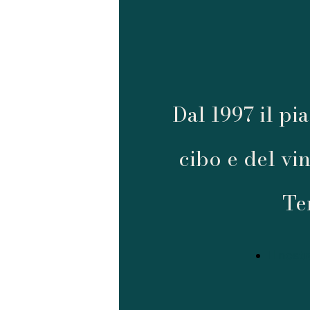
Dal 1997 il pi
cibo e del vin
Te
Il nost