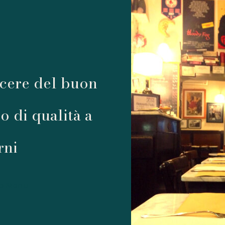
acere del buon
o di qualità a
rni
ro Menu